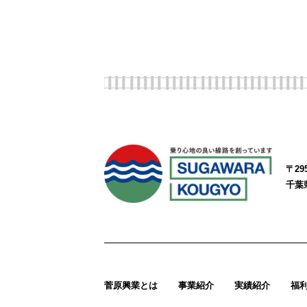
〒295
千葉
菅原興業とは
事業紹介
実績紹介
福利