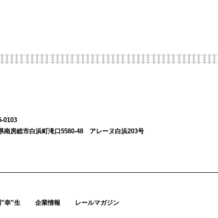
-0103
県南房総市白浜町滝口5580-48 アレーヌ白浜203号
”幸”生
企業情報
レールマガジン