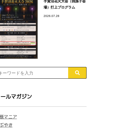
手賀沼花火大会（我孫子会
場）打上プログラム
2026.07.28
レールマガジン
原マニア
ぶやき