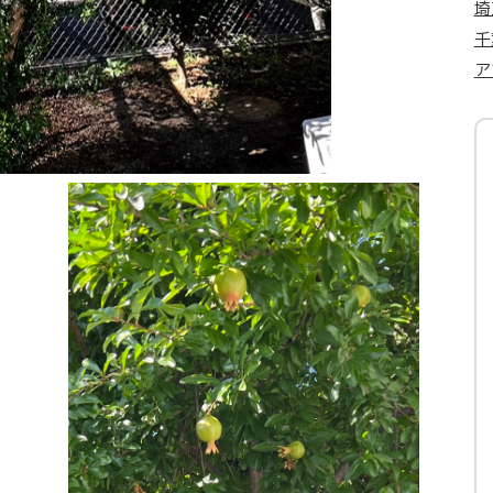
埼
千
ア