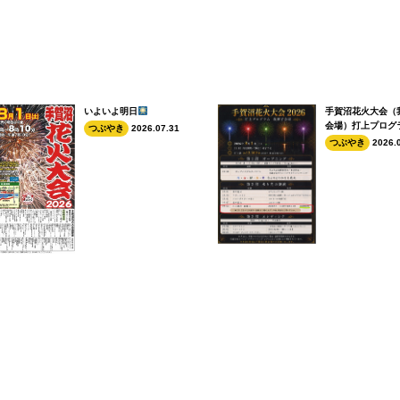
いよいよ明日
手賀沼花火大会（
会場）打上プログ
つぶやき
2026.07.31
つぶやき
2026.