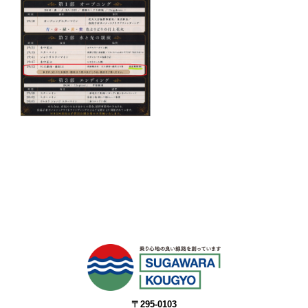
〒295-0103