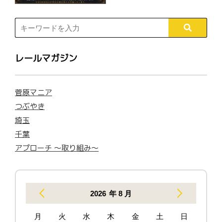
レールマガジン
菅原マニア
つぶやき
埼玉
千葉
アプローチ 〜取り組み〜
2026
年 8 月
月
火
水
木
金
土
日