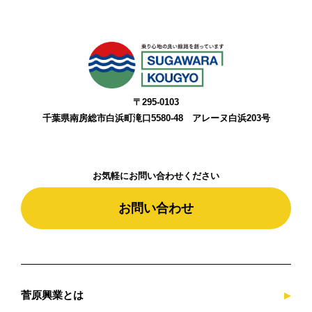
本ウェブサイトにてご提供いただいた個人情報
は、業務のご案内やご質問に対する回答として、
当社からの電話連絡や電子メールの送付に利用い
たします。
３.個人情報の安全対策
〒295-0103
当社は、個人情報の正確性及び安全確保のため
千葉県南房総市白浜町滝口5580-48 アレーヌ白浜203号
に、セキュリティに万全の対策を講じます。
４.個人情報の第三者提供について
お気軽にお問い合わせください
当社は、ご本人の同意なしに第三者への個人情報
お問い合わせ
の提供は行ないません。但し個人情報に適用され
る法律その他規範により、当社が従うべき法令上
の義務等の特別な事情がある場合は、この限りで
はありません。
菅原興業とは
５.法令、規範の遵守と見直し