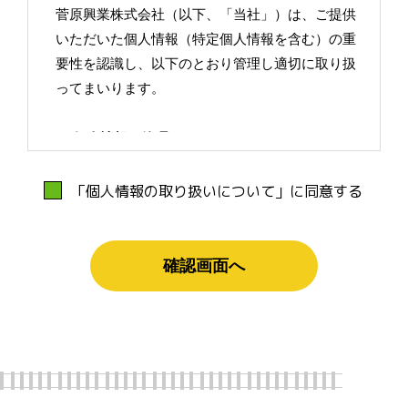
菅原興業株式会社（以下、「当社」）は、ご提供
いただいた個人情報（特定個人情報を含む）の重
要性を認識し、以下のとおり管理し適切に取り扱
ってまいります。
１.個人情報の管理
当社はご提供いただいた個人情報を正確かつ最新
の状態に保ち、個人情報への不正アクセス・紛
「個人情報の取り扱いについて」に同意する
失・破損・改ざん・漏洩などを防止するため、セ
キュリティシステムの維持・管理体制の整備・社
員教育の徹底等の必要な措置を講じ、安全対策を
実施し個人情報の厳重な管理を行ないます。
２.個人情報の利用
当社は、あらかじめご了解いただいた目的の範囲
内で個人情報を利用いたします。