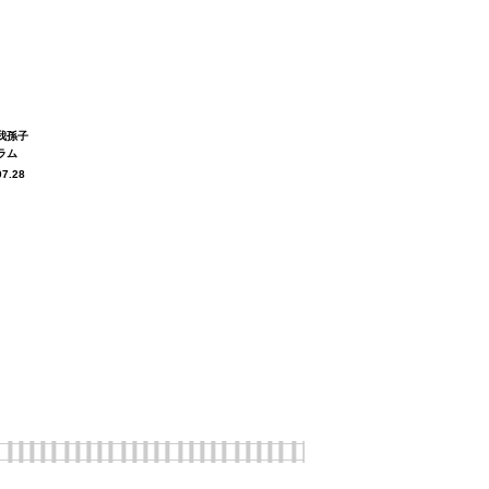
我孫子
ラム
07.28