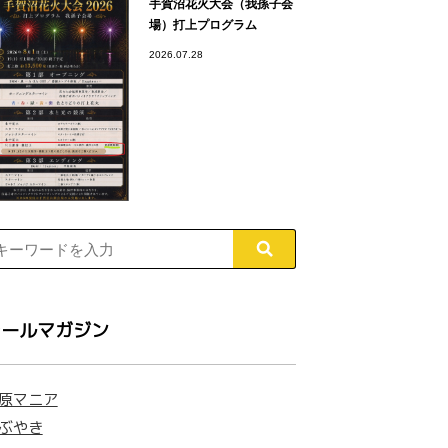
手賀沼花火大会（我孫子会
場）打上プログラム
2026.07.28
レールマガジン
原マニア
ぶやき