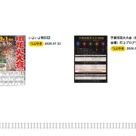
いよいよ明日
手賀沼花火大会（
会場）打上プログ
つぶやき
2026.07.31
つぶやき
2026.