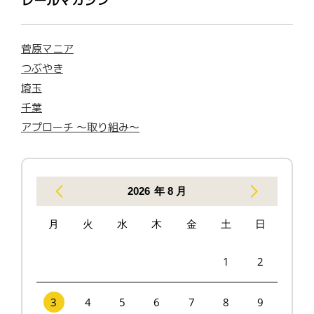
レールマガジン
菅原マニア
つぶやき
埼玉
千葉
アプローチ 〜取り組み〜
2026
年 8 月
月
火
水
木
金
土
日
1
2
3
4
5
6
7
8
9