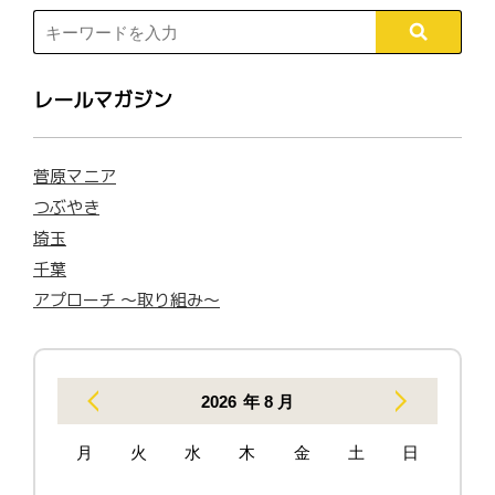
レールマガジン
菅原マニア
つぶやき
埼玉
千葉
アプローチ 〜取り組み〜
2026
年 8 月
月
火
水
木
金
土
日